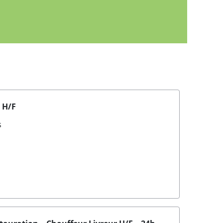
e H/F
s