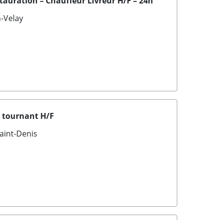
tauration – Chauffeur Livreur H/F – 24h
-Velay
e tournant H/F
aint-Denis